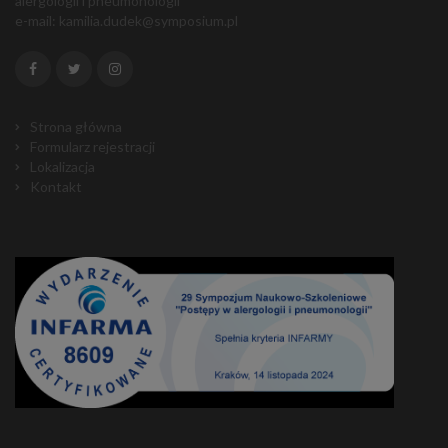
alergologii i pneumonologii"
e-mail:
kamilia.dudek@symposium.pl
Strona główna
Formularz rejestracji
Lokalizacja
Kontakt