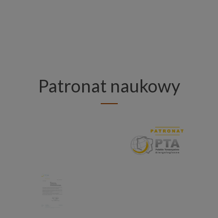
w
w
w
Patronat naukowy