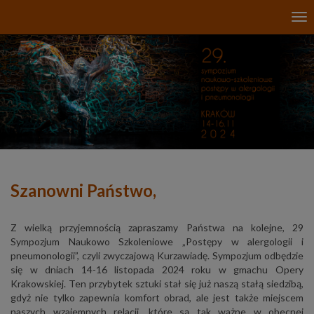
Uwaga:
Tog
Ta
nav
strona
internetowa
zawiera
system
ułatwień
dostępu.
Szanowni Państwo,
Z wielką przyjemnością zapraszamy Państwa na kolejne, 29
Sympozjum Naukowo Szkoleniowe „Postępy w alergologii i
pneumonologii”, czyli zwyczajową Kurzawiadę. Sympozjum odbędzie
się w dniach 14-16 listopada 2024 roku w gmachu Opery
Krakowskiej. Ten przybytek sztuki stał się już naszą stałą siedzibą,
gdyż nie tylko zapewnia komfort obrad, ale jest także miejscem
naszych wzajemnych relacji, które są tak ważne w obecnej