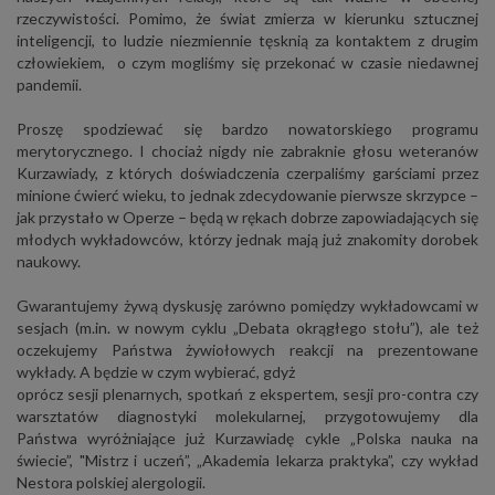
rzeczywistości. Pomimo, że świat zmierza w kierunku sztucznej
inteligencji, to ludzie niezmiennie tęsknią za kontaktem z drugim
człowiekiem, o czym mogliśmy się przekonać w czasie niedawnej
pandemii.
Proszę spodziewać się bardzo nowatorskiego programu
merytorycznego. I chociaż nigdy nie zabraknie głosu weteranów
Kurzawiady, z których doświadczenia czerpaliśmy garściami przez
minione ćwierć wieku, to jednak zdecydowanie pierwsze skrzypce –
jak przystało w Operze – będą w rękach dobrze zapowiadających się
młodych wykładowców, którzy jednak mają już znakomity dorobek
naukowy.
Gwarantujemy żywą dyskusję zarówno pomiędzy wykładowcami w
sesjach (m.in. w nowym cyklu „Debata okrągłego stołu”), ale też
oczekujemy Państwa żywiołowych reakcji na prezentowane
wykłady. A będzie w czym wybierać, gdyż
oprócz sesji plenarnych, spotkań z ekspertem, sesji pro-contra czy
warsztatów diagnostyki molekularnej, przygotowujemy dla
Państwa wyróżniające już Kurzawiadę cykle „Polska nauka na
świecie”, "Mistrz i uczeń”, „Akademia lekarza praktyka”, czy wykład
Nestora polskiej alergologii.