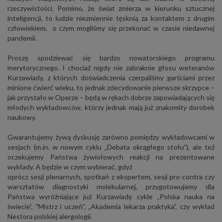
rzeczywistości. Pomimo, że świat zmierza w kierunku sztucznej
inteligencji, to ludzie niezmiennie tęsknią za kontaktem z drugim
człowiekiem, o czym mogliśmy się przekonać w czasie niedawnej
pandemii.
Proszę spodziewać się bardzo nowatorskiego programu
merytorycznego. I chociaż nigdy nie zabraknie głosu weteranów
Kurzawiady, z których doświadczenia czerpaliśmy garściami przez
minione ćwierć wieku, to jednak zdecydowanie pierwsze skrzypce –
jak przystało w Operze – będą w rękach dobrze zapowiadających się
młodych wykładowców, którzy jednak mają już znakomity dorobek
naukowy.
Gwarantujemy żywą dyskusję zarówno pomiędzy wykładowcami w
sesjach (m.in. w nowym cyklu „Debata okrągłego stołu”), ale też
oczekujemy Państwa żywiołowych reakcji na prezentowane
wykłady. A będzie w czym wybierać, gdyż
oprócz sesji plenarnych, spotkań z ekspertem, sesji pro-contra czy
warsztatów diagnostyki molekularnej, przygotowujemy dla
Państwa wyróżniające już Kurzawiadę cykle „Polska nauka na
świecie”, "Mistrz i uczeń”, „Akademia lekarza praktyka”, czy wykład
Nestora polskiej alergologii.