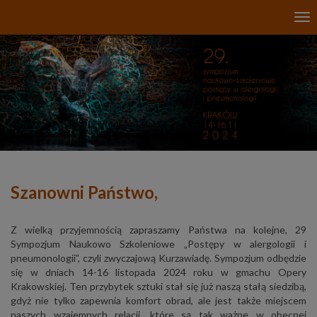
Uwaga:
Tog
Ta
nav
strona
internetowa
zawiera
system
ułatwień
dostępu.
Szanowni Państwo,
Z wielką przyjemnością zapraszamy Państwa na kolejne, 29
Sympozjum Naukowo Szkoleniowe „Postępy w alergologii i
pneumonologii”, czyli zwyczajową Kurzawiadę. Sympozjum odbędzie
się w dniach 14-16 listopada 2024 roku w gmachu Opery
Krakowskiej. Ten przybytek sztuki stał się już naszą stałą siedzibą,
gdyż nie tylko zapewnia komfort obrad, ale jest także miejscem
naszych wzajemnych relacji, które są tak ważne w obecnej