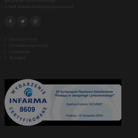
alergologii i pneumonologii"
e-mail:
kamilia.dudek@symposium.pl
Strona główna
Formularz rejestracji
Lokalizacja
Kontakt