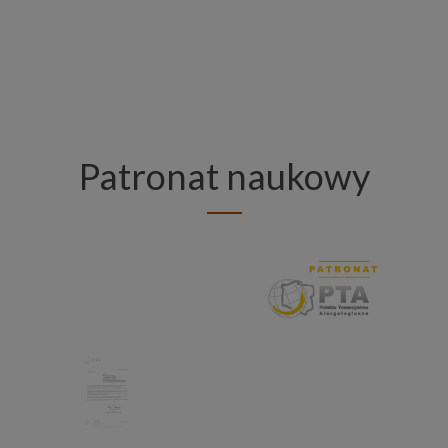
w
w
w
Patronat naukowy